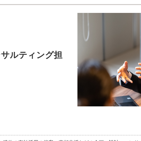
ンサルティング
担
。